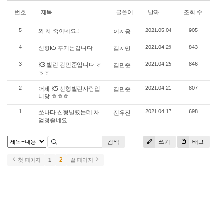
번호
제목
글쓴이
날짜
조회 수
와 차 죽이네요!!
5
이지웅
2021.05.04
905
신형k5 후기남깁니다
4
김지민
2021.04.29
843
K3 빌린 김민준입니다 ㅎ
3
김민준
2021.04.25
846
ㅎㅎ
어제 K5 신형빌린사람입
2
김민준
2021.04.21
807
니당 ㅎㅎㅎ
쏘나타 신형빌렸는데 차
1
전우진
2021.04.17
698
엄청좋네요
검색
쓰기
태그
2
첫 페이지
1
끝 페이지