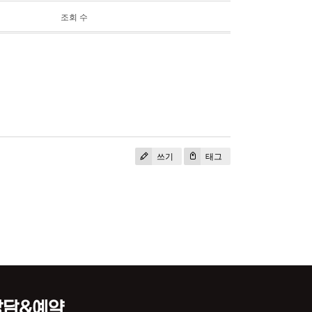
조회 수
쓰기
태그
상담&예약