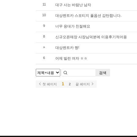
대구 사는 바람난 남자
11
대상렌트카 스포티지 풀옵션 감탄합니다.
10
너무 응대가 친절해요
9
신규오픈매장 사장님덕분에 이용후기적어용
8
대상렌트카 짱!
»
어제 빌린 여자 ㅎㅎ
6
검색
1
첫 페이지
2
끝 페이지