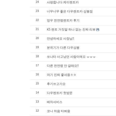
사랑합니다 케이렌트카
24
너무너무 좋은 다우렌트카 상봉점
23
망우 전연령렌트카 후기
22
K5 렌트 거짓말 하나 없는 진짜 리뷰
21
안녕하세요 사장님!!
20
분위기가 다른 다우상봉
19
쏘나타 사고났던 사람이에요 ㅠㅠㅠ
18
다른 전연령 안 갈래요!!
17
여기 진짜 좋네용ㅎㅎ
16
후기쓰고가요
15
다우렌트카 첫방문
14
배차서비스
13
코나 처음 타봐용
12