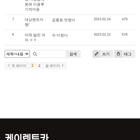
분에 이용후
기적어용
대상렌트카
7
공릉동 멋쟁이
2023.02.24
479
짱!
어제 빌린 여
6
차 미쳤다
2023.02.22
576
자 ㅎㅎ
검색
쓰기
태그
1
첫 페이지
2
끝 페이지
케이렌트카