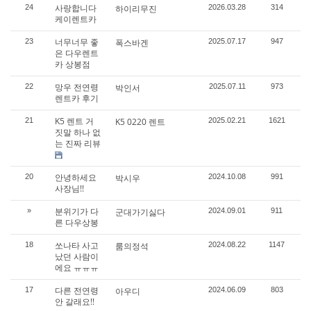
사랑합니다
24
하이리무진
2026.03.28
314
케이렌트카
너무너무 좋
23
폭스바겐
2025.07.17
947
은 다우렌트
카 상봉점
망우 전연령
22
박인서
2025.07.11
973
렌트카 후기
K5 렌트 거
21
K5 0220 렌트
2025.02.21
1621
짓말 하나 없
는 진짜 리뷰
안녕하세요
20
박시우
2024.10.08
991
사장님!!
분위기가 다
»
군대가기싫다
2024.09.01
911
른 다우상봉
쏘나타 사고
18
룸의정석
2024.08.22
1147
났던 사람이
에요 ㅠㅠㅠ
다른 전연령
17
아우디
2024.06.09
803
안 갈래요!!