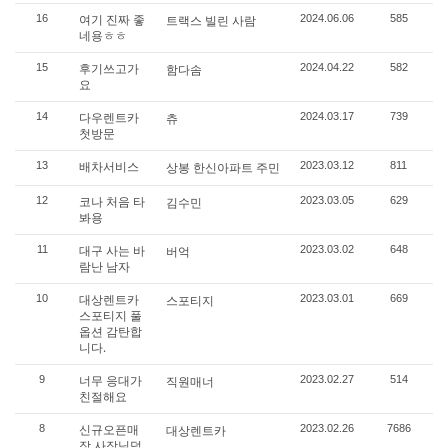
여기 진짜 좋
16
트랙스 빌린 사람
2024.06.06
585
네용ㅎㅎ
후기쓰고가
15
함다솜
2024.04.22
582
요
다우렌트카
14
츄
2024.03.17
739
첫방문
배차서비스
13
상봉 한신아파트 주민
2023.03.12
811
코나 처음 타
12
김수민
2023.03.05
629
봐용
대구 사는 바
11
버억
2023.03.02
648
람난 남자
대상렌트카
10
스포티지
2023.03.01
669
스포티지 풀
옵션 감탄합
니다.
너무 응대가
9
직원매너
2023.02.27
514
친절해요
신규오픈매
8
대상렌트카
2023.02.26
7686
장 사장님덕