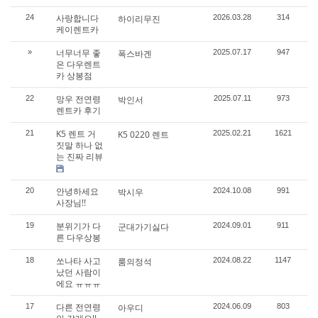
사랑합니다
24
하이리무진
2026.03.28
314
케이렌트카
너무너무 좋
»
폭스바겐
2025.07.17
947
은 다우렌트
카 상봉점
망우 전연령
22
박인서
2025.07.11
973
렌트카 후기
K5 렌트 거
21
K5 0220 렌트
2025.02.21
1621
짓말 하나 없
는 진짜 리뷰
안녕하세요
20
박시우
2024.10.08
991
사장님!!
분위기가 다
19
군대가기싫다
2024.09.01
911
른 다우상봉
쏘나타 사고
18
룸의정석
2024.08.22
1147
났던 사람이
에요 ㅠㅠㅠ
다른 전연령
17
아우디
2024.06.09
803