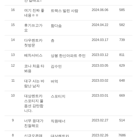
안 갈래요!!
여기 진짜 좋
16
트랙스 빌린 사람
2024.06.06
585
네용ㅎㅎ
후기쓰고가
15
함다솜
2024.04.22
582
요
다우렌트카
14
츄
2024.03.17
739
첫방문
배차서비스
13
상봉 한신아파트 주민
2023.03.12
811
코나 처음 타
12
김수민
2023.03.05
629
봐용
대구 사는 바
11
버억
2023.03.02
648
람난 남자
대상렌트카
10
스포티지
2023.03.01
669
스포티지 풀
옵션 감탄합
니다.
너무 응대가
9
직원매너
2023.02.27
514
친절해요
신규오픈매
8
대상렌트카
2023.02.26
7686