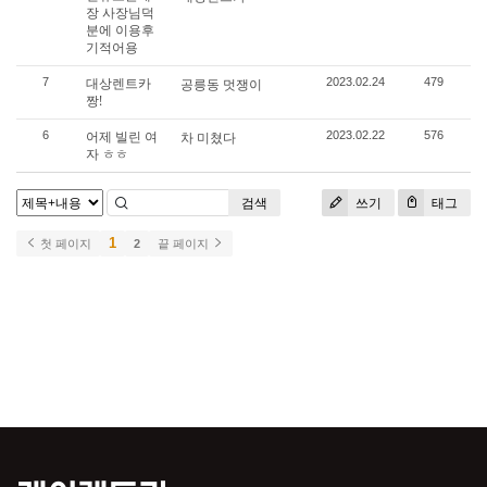
장 사장님덕
분에 이용후
기적어용
대상렌트카
7
공릉동 멋쟁이
2023.02.24
479
짱!
어제 빌린 여
6
차 미쳤다
2023.02.22
576
자 ㅎㅎ
검색
쓰기
태그
1
첫 페이지
2
끝 페이지