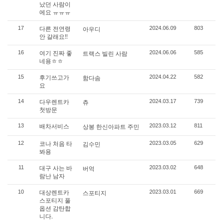
났던 사람이
에요 ㅠㅠㅠ
다른 전연령
17
아우디
2024.06.09
803
안 갈래요!!
여기 진짜 좋
16
트랙스 빌린 사람
2024.06.06
585
네용ㅎㅎ
후기쓰고가
15
함다솜
2024.04.22
582
요
다우렌트카
14
츄
2024.03.17
739
첫방문
배차서비스
13
상봉 한신아파트 주민
2023.03.12
811
코나 처음 타
12
김수민
2023.03.05
629
봐용
대구 사는 바
11
버억
2023.03.02
648
람난 남자
대상렌트카
10
스포티지
2023.03.01
669
스포티지 풀
옵션 감탄합
니다.