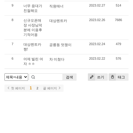
너무 응대가
9
직원매너
2023.02.27
514
친절해요
신규오픈매
8
대상렌트카
2023.02.26
7686
장 사장님덕
분에 이용후
기적어용
대상렌트카
7
공릉동 멋쟁이
2023.02.24
479
짱!
어제 빌린 여
6
차 미쳤다
2023.02.22
576
자 ㅎㅎ
검색
쓰기
태그
1
첫 페이지
2
끝 페이지