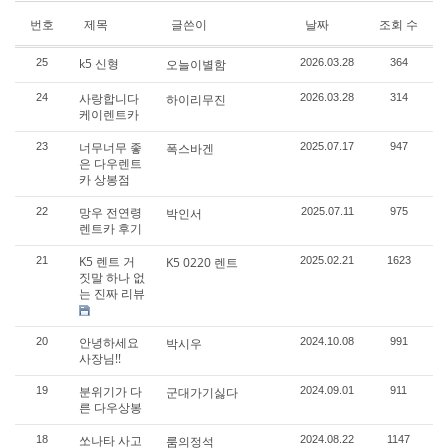
번호
제목
글쓴이
날짜
조회 수
k5 신형
25
오늘이별함
2026.03.28
364
사랑합니다
24
하이리무진
2026.03.28
314
케이렌트카
너무너무 좋
23
폭스바겐
2025.07.17
947
은 다우렌트
카 상봉점
망우 전연령
22
박인서
2025.07.11
975
렌트카 후기
K5 렌트 거
21
K5 0220 렌트
2025.02.21
1623
짓말 하나 없
는 진짜 리뷰
안녕하세요
20
박시우
2024.10.08
991
사장님!!
분위기가 다
19
군대가기싫다
2024.09.01
911
른 다우상봉
쏘나타 사고
18
룸의정석
2024.08.22
1147